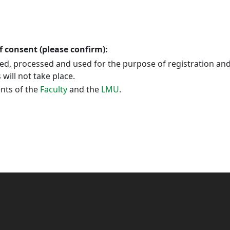
f consent (please confirm):
cted, processed and used for the purpose of registration an
will not take place.
ents of the
Faculty
and the
LMU
.