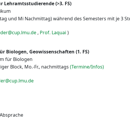
r Lehramtsstudierende (>3. FS)
tikum
tag und Mi Nachmittag) während des Semesters mit je 3 St
eder@cup.lmu.de
,
Prof. Laquai
)
r Biologen, Geowissenschaften (1. FS)
um für Biologen
higer Block, Mo.-Fr., nachmittags
(Termine/Infos)
der@cup.lmu.de
 Absprache