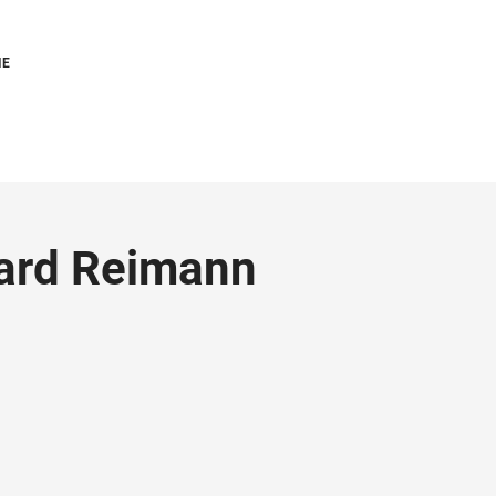
IE
rhard Reimann