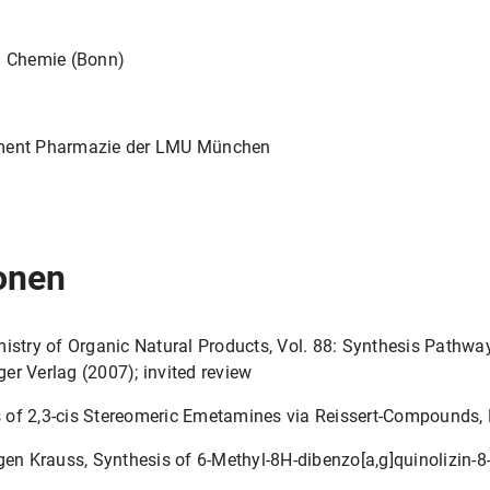
. Chemie (Bonn)
tment Pharmazie der LMU München
ionen
istry of Organic Natural Products, Vol. 88: Synthesis Pathway
r Verlag (2007); invited review
 of 2,3-cis Stereomeric Emetamines via Reissert-Compounds,
gen Krauss, Synthesis of 6-Methyl-8H-dibenzo[a,g]quinolizin-