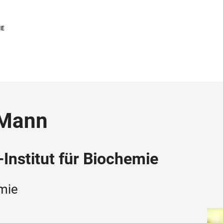
IE
 Mann
Institut für Biochemie
emie