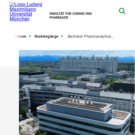
FAKULTÄT FÜR CHEMIE UND
PHARMAZIE
te
Studium
Studiengänge
Bachelor Pharmaceutical Sciences