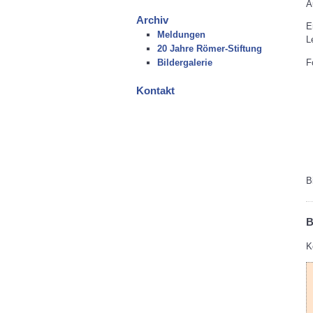
A
Archiv
E
Meldungen
L
20 Jahre Römer-Stiftung
F
Bildergalerie
Kontakt
B
B
K