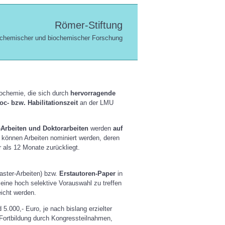
Römer-Stiftung
g chemischer und biochemischer Forschung
ochemie, die sich durch
hervorragende
c- bzw. Habilitationszeit
an der LMU
-Arbeiten und Doktorarbeiten
werden
auf
 können Arbeiten nominiert werden, deren
r als 12 Monate zurückliegt.
ster-Arbeiten) bzw.
Erstautoren-Paper
in
eine hoch selektive Vorauswahl zu treffen
icht werden.
5.000,- Euro, je nach bislang erzielter
e Fortbildung durch Kongressteilnahmen,