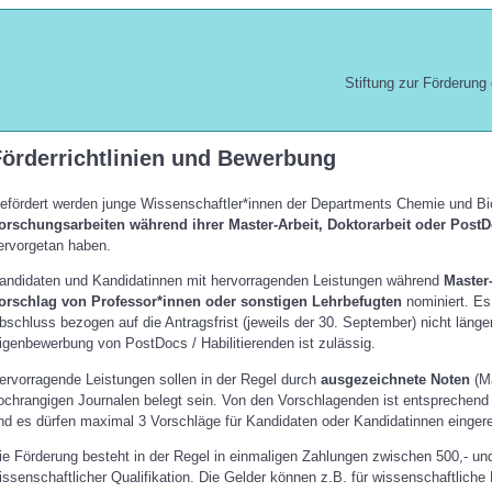
Stiftung zur Förderun
Förderrichtlinien und Bewerbung
efördert werden junge Wissenschaftler*innen der Departments Chemie und Bi
orschungsarbeiten während ihrer Master-Arbeit, Doktorarbeit oder PostDo
ervorgetan haben.
andidaten und Kandidatinnen mit hervorragenden Leistungen während
Master
orschlag von Professor*innen oder sonstigen Lehrbefugten
nominiert. Es
bschluss bezogen auf die Antragsfrist (jeweils der 30. September) nicht länge
igenbewerbung von PostDocs / Habilitierenden ist zulässig.
ervorragende Leistungen sollen in der Regel durch
ausgezeichnete Noten
(Ma
ochrangigen Journalen belegt sein. Von den Vorschlagenden ist entsprechend 
nd es dürfen maximal 3 Vorschläge für Kandidaten oder Kandidatinnen eingere
ie Förderung besteht in der Regel in einmaligen Zahlungen zwischen 500,- und 
issenschaftlicher Qualifikation. Die Gelder können z.B. für wissenschaftlich