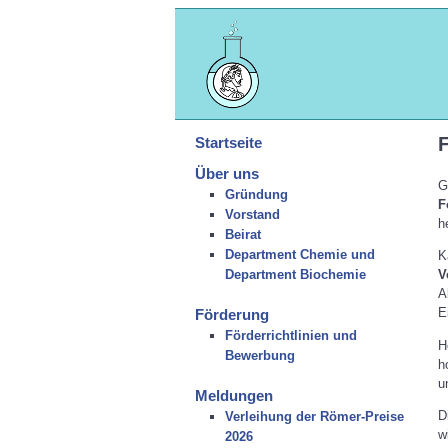
Startseite
Über uns
G
Gründung
F
Vorstand
h
Beirat
Department Chemie und
K
Department Biochemie
V
A
E
Förderung
Förderrichtlinien und
H
Bewerbung
h
u
Meldungen
D
Verleihung der Römer-Preise
w
2026