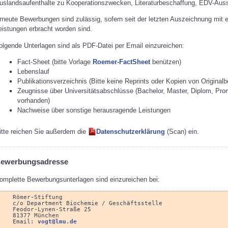
uslandsaufenthalte zu Kooperationszwecken, Literaturbeschaffung, EDV-Auss
rneute Bewerbungen sind zulässig, sofern seit der letzten Auszeichnung mit 
eistungen erbracht worden sind.
olgende Unterlagen sind als PDF-Datei per Email einzureichen:
Fact-Sheet (bitte Vorlage
Roemer-FactSheet
benützen)
Lebenslauf
Publikationsverzeichnis (Bitte keine Reprints oder Kopien von Originalb
Zeugnisse über Universitätsabschlüsse (Bachelor, Master, Diplom, Promot
vorhanden)
Nachweise über sonstige herausragende Leistungen
itte reichen Sie außerdem die
Datenschutzerklärung
(Scan) ein.
ewerbungsadresse
omplette Bewerbungsunterlagen sind einzureichen bei:
    Römer-Stiftung

    c/o Department Biochemie / Geschäftsstelle

    Feodor-Lynen-Straße 25

    81377 München 

    Email: 
vogt@lmu.de